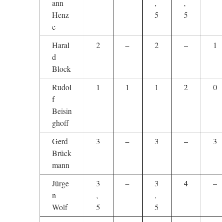
ann
,
,
Henz
5
5
e
Haral
2
–
2
–
1
d
Block
Rudol
1
1
1
2
0
f
Beisin
ghoff
Gerd
3
–
3
–
3
Brück
mann
Jürge
3
–
3
4
–
n
,
,
Wolf
5
5