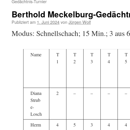
Gedächtnis-Turnier
Berthold Meckelburg-Gedächtn
Publiziert am
1. Juni 2024
von
Jürgen Wolf
Modus: Schnellschach; 15 Min.; 3 aus 
Name
T
T
T
T
T
1
2
3
4
5
Diana
2
–
–
–
–
Strub
e-
Losch
Herm
4
5
3
4
4