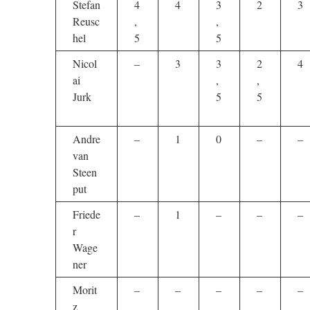
Stefan
4
4
3
2
3
Reusc
,
,
hel
5
5
Nicol
–
3
3
2
4
ai
,
,
Jurk
5
5
Andre
–
1
0
–
–
van
Steen
put
Friede
–
1
–
–
–
r
Wage
ner
Morit
–
–
–
–
–
z