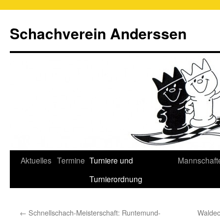
Schachverein Anderssen
Springe
Aktuelles
Termine
Turniere und
Mannschaft
zum
Turnierordnung
Inhalt
←
Schnellschach-Meisterschaft: Runtemund-
Waldec