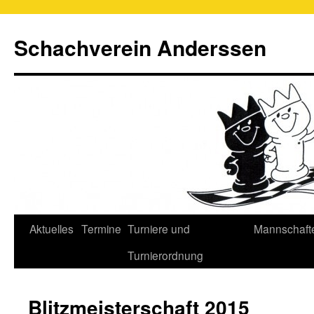
Schachverein Anderssen
Springe
Aktuelles
Termine
Turniere und
Mannschaft
zum
Turnierordnung
Inhalt
Blitzmeisterschaft 2015