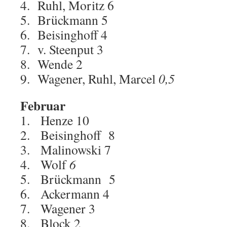
4. Ruhl, Moritz 6
5. Brückmann 5
6. Beisinghoff 4
7. v. Steenput 3
8. Wende 2
9. Wagener, Ruhl, Marcel
0,5
Februar
1. Henze 10
2. Beisinghoff 8
3. Malinowski 7
4. Wolf
6
5. Brückmann 5
6. Ackermann 4
7. Wagener 3
8. Block 2