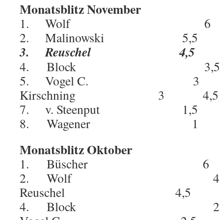
Monatsblitz November
1. Wolf 6 
2. Malinowski 5,5
3. Reuschel 4,5 
4. Block 3,
5. Vogel C. 3 
Kirschning 3 4,5
7. v. Steenput 1,5
8. Wagener 1
Monatsblitz Oktober
1. Büscher 6
2. Wolf 4,5
Reuschel 4,5 7
4. Block 2,5