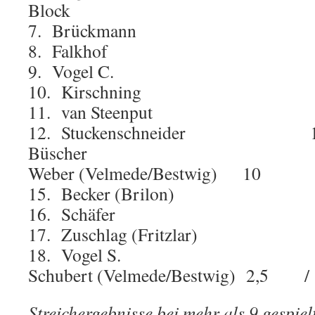
Block 34
7. Brückmann 
8. Falkhof 
9. Vogel C. 
10. Kirschning 2
11. van Steenput
12. Stuckenschneider
Büscher 10
Weber (Velmede/Bestwig) 10 
15. Becker (Brilo
16. Schäfer
17. Zuschlag (Fritzla
18. Vogel S. 
Schubert (Velmede/Bestwig) 2,5 
Streichergebnisse bei mehr als 9 gespiel