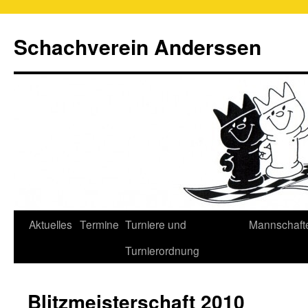
Schachverein Anderssen
Springe
Aktuelles
Termine
Turniere und
Mannschaft
zum
Turnierordnung
Inhalt
Blitzmeisterschaft 2010