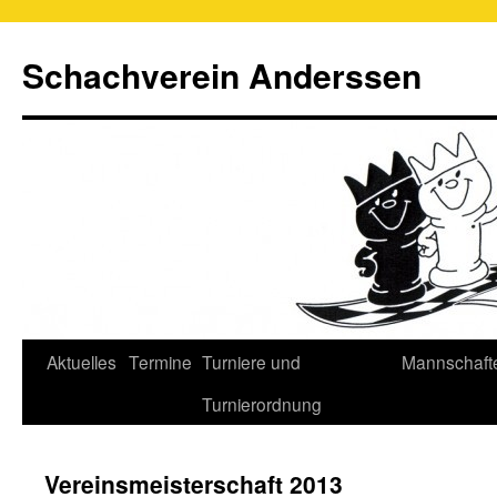
Schachverein Anderssen
Springe
Aktuelles
Termine
Turniere und
Mannschaft
zum
Turnierordnung
Inhalt
Vereinsmeisterschaft 2013