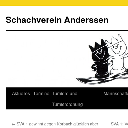
Schachverein Anderssen
Springe
Aktuelles
Termine
Turniere und
Mannschaft
zum
Turnierordnung
Inhalt
←
SVA 1 gewinnt gegen Korbach glücklich aber
SVA 1: V