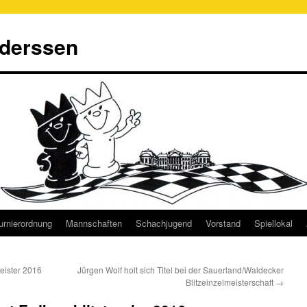
derssen
urnierordnung
Mannschaften
Schachjugend
Vorstand
Spiellokal
ister 2016
Jürgen Wolf holt sich Titel bei der Sauerland/Waldecker
Blitzeinzelmeisterschaft
→