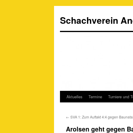
Schachverein An
Aktuelles
Termine
Turniere und T
Springe
zum
←
SVA 1: Zum Auftakt 4:4 gegen Baunata
Inhalt
Arolsen geht gegen Ba