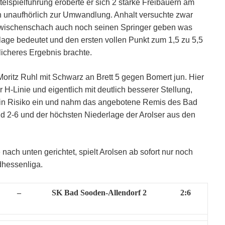
telspielführung eroberte er sich 2 starke Freibauern am
n unaufhörlich zur Umwandlung. Anhalt versuchte zwar
Zwischenschach auch noch seinen Springer geben was
erlage bedeutet und den ersten vollen Punkt zum 1,5 zu 5,5
licheres Ergebnis brachte.
oritz Ruhl mit Schwarz an Brett 5 gegen Bomert jun. Hier
 H-Linie und eigentlich mit deutlich besserer Stellung,
kein Risiko ein und nahm das angebotene Remis des Bad
d 2-6 und der höchsten Niederlage der Arolser aus den
le nach unten gerichtet, spielt Arolsen ab sofort nur noch
dhessenliga.
–
SK Bad Sooden-Allendorf 2
2:6