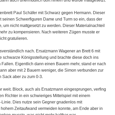
 dann auch unermüdlich dort hinein und wurde mattgesetzt.
zenbrett Paul Schäfer mit Schwarz gegen Hermann. Dieser
it seinen Schwerfiguren Dame und Turm so ein, dass der
e, um nicht mattgesetzt zu werden. Dieser Materialnachteil
 mehr zu kompensieren. Nach weiteren Zügen musste er
ht gratulieren.
verständlich nach. Ersatzmann Wagener an Brett 6 mit
e schwarze Königsstellung und brachte diese doch ins
m Fallen. Eigentlich dann einen Bauern mehr, stand er nach
ann aber mit 2 Bauern weniger, die Simon verbunden zur
n Sack aber zu zum 0-3.
r weit. Block, auch als Ersatzmann eingesprungen, verfing
n Richter in ein schwieriges Mittelspiel mit einem
Linie. Dies nutze sein Gegner gnadenlos mit
it hohem Zeitaufwand vermeiden konnte, am Ende aber in
lenken musste, was nicht mehr haltbar war.