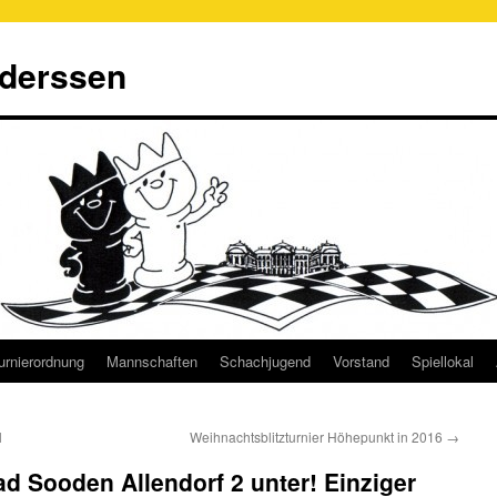
derssen
urnierordnung
Mannschaften
Schachjugend
Vorstand
Spiellokal
l
Weihnachtsblitzturnier Höhepunkt in 2016
→
d Sooden Allendorf 2 unter! Einziger