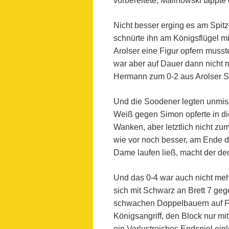
vorbereitete, Malinowski tappte
Nicht besser erging es am Spit
schnürte ihn am Königsflügel m
Arolser eine Figur opfern musst
war aber auf Dauer dann nicht
Hermann zum 0-2 aus Arolser Sic
Und die Soodener legten unmiss
Weiß gegen Simon opferte in di
Wanken, aber letztlich nicht zu
wie vor noch besser, am Ende d
Dame laufen ließ, macht der de
Und das 0-4 war auch nicht meh
sich mit Schwarz an Brett 7 gege
schwachen Doppelbauern auf F-
Königsangriff, den Block nur m
ein Verlustreiches Endspiel ein