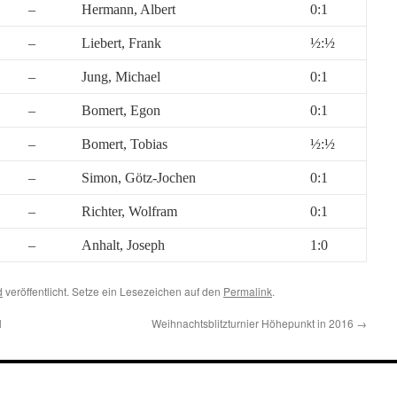
–
Hermann, Albert
0:1
–
Liebert, Frank
½:½
–
Jung, Michael
0:1
–
Bomert, Egon
0:1
–
Bomert, Tobias
½:½
–
Simon, Götz-Jochen
0:1
–
Richter, Wolfram
0:1
–
Anhalt, Joseph
1:0
d
veröffentlicht. Setze ein Lesezeichen auf den
Permalink
.
l
Weihnachtsblitzturnier Höhepunkt in 2016
→