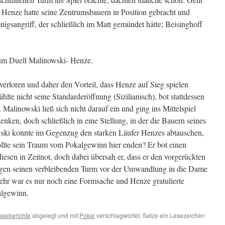
Henze hatte seine Zentrumsbauern in Position gebracht und
igsangriff, der schließlich im Matt gemündet hätte; Beisinghoff
zum Duell Malinowski- Henze.
verloren und daher den Vorteil, dass Henze auf Sieg spielen
lte nicht seine Standarderöffnung (Sizilianisch), bot stattdessen
alinowski ließ sich nicht darauf ein und ging ins Mittelspiel
nken, doch schließlich in eine Stellung, in der die Bauern seines
ki konnte im Gegenzug den starken Läufer Henzes abtauschen,
ollte sein Traum vom Pokalgewinn hier enden? Er bot einen
esen in Zeitnot, doch dabei übersah er, dass er den vorgerückten
egen seinen verbleibenden Turm vor der Umwandlung in die Dame
ehr war es nur noch eine Formsache und Henze gratulierte
algewinn.
sseberichte
abgelegt und mit
Pokal
verschlagwortet. Setze ein Lesezeichen