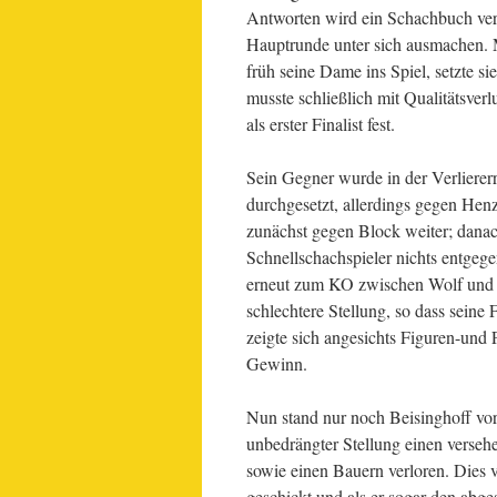
Antworten wird ein Schachbuch ver
Hauptrunde unter sich ausmachen. 
früh seine Dame ins Spiel, setzte 
musste schließlich mit Qualitätsver
als erster Finalist fest.
Sein Gegner wurde in der Verlierer
durchgesetzt, allerdings gegen Hen
zunächst gegen Block weiter; danac
Schnellschachspieler nichts entgeg
erneut zum KO zwischen Wolf und 
schlechtere Stellung, so dass seine
zeigte sich angesichts Figuren-und P
Gewinn.
Nun stand nur noch Beisinghoff vor
unbedrängter Stellung einen verseh
sowie einen Bauern verloren. Dies 
geschickt und als er sogar den abg