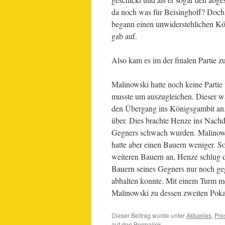
da noch was für Beisinghoff? Doch 
begann einen unwiderstehlichen Kön
gab auf.
Also kam es im der finalen Partie 
Malinowski hatte noch keine Partie 
musste um auszugleichen. Dieser wäh
den Übergang ins Königsgambit an. M
über. Dies brachte Henze ins Nachde
Gegners schwach wurden. Malinows
hatte aber einen Bauern weniger. S
weiteren Bauern an, Henze schlug di
Bauern seines Gegners nur noch g
abhalten konnte. Mit einem Turm m
Malinowski zu dessen zweiten Pok
Dieser Beitrag wurde unter
Aktuelles
,
Pre
auf den
Permalink
.