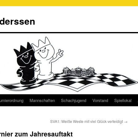
derssen
urnierordnung
Mannschaften
Schachjugend
Vorstand
Spiellokal
SVA1: Weiße Weste mit viel Glück verteidigt
→
nier zum Jahresauftakt