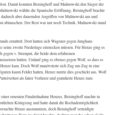
lost. Damit konnten Beisinghoff und Malinowski den Sieger der
Malinowski wählte die Spanische Eröffnung, Beisinghoff brachte
sie dadurch aber dauernden Angriffen von Malinowski aus und
lust abtauschen. Der Rest war nur noch Technik. Malinowski stand
runde ermittelt. Dort hatten sich Wagener gegen Junghans
ze seine zweite Niederlage einstecken müssen. Für Henze ging es
h gegen v. Steenput, die beide dem erfahrenen
enzusetzen hatten. Umlauf ging es ebenso gegen Wolf, so dass es
Henze kam. Doch Wolf manövrierte sich Zug um Zug in eine
 Figuren kaum Felder hatten, Henze nutzte dies geschickt aus. Wolf
arteiverlust als fairer Verlierer und gratulierte Henze zum
 einer erneuten Finalteilnahme Henzes. Beisinghoff machte in
entlichen Königszug und hatte damit die Rochademöglichkeit
versuchte Henze auszunutzen, doch Beisinghoff verteidigte
eschnittenen Turm ins Spiel brachte, dachten manche schon: Geht