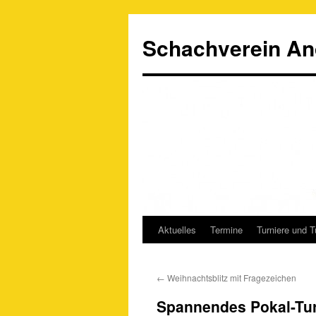
Schachverein An
Aktuelles
Termine
Turniere und T
Springe
zum
←
Weihnachtsblitz mit Fragezeichen
Inhalt
Spannendes Pokal-Tur