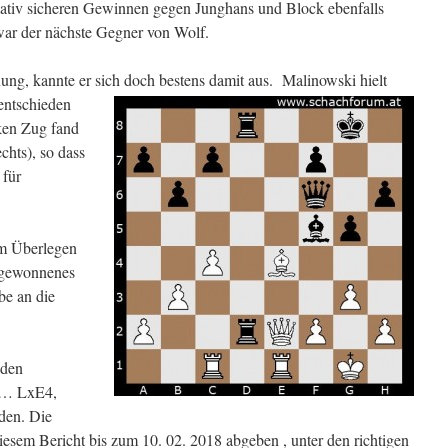
lativ sicheren Gewinnen gegen Junghans und Block ebenfalls
war der nächste Gegner von Wolf.
nung, kannte er sich doch bestens damit aus.
Malinowski hielt
entschieden
rken Zug fand
chts), so dass
 für
m Überlegen
 gewonnenes
be an die
nden
h … LxE4,
den. Die
esem Bericht bis zum 10. 02. 2018 abgeben , unter den richtigen