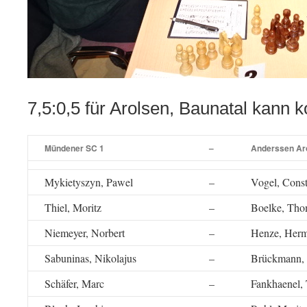
7,5:0,5 für Arolsen, Baunatal kann
Mündener SC 1
–
Anderssen Ar
Mykietyszyn, Pawel
–
Vogel, Const
Thiel, Moritz
–
Boelke, Tho
Niemeyer, Norbert
–
Henze, Herm
Sabuninas, Nikolajus
–
Brückmann,
Schäfer, Marc
–
Fankhaenel, 