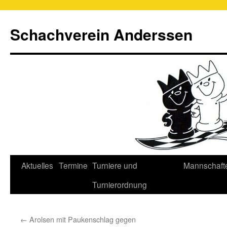
Schachverein Anderssen
Springe
Aktuelles
Termine
Turniere und
Mannschaft
zum
Turnierordnung
Inhalt
←
Arolsen mit Paukenschlag gegen