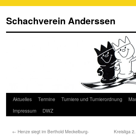
Schachverein Anderssen
Springe
Aktuelles
Termine
Turniere und Turnierordnung
Man
zum
Impressum
DWZ
Inhalt
←
Henze siegt im Berthold Meckelburg-
Kreisliga 2