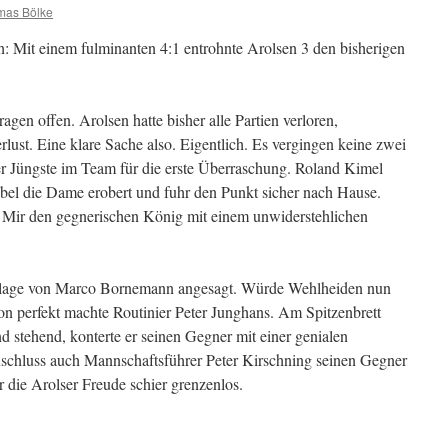
mas Bölke
th: Mit einem fulminanten 4:1 entrohnte Arolsen 3 den bisherigen
agen offen. Arolsen hatte bisher alle Partien verloren,
ust. Eine klare Sache also. Eigentlich. Es vergingen keine zwei
r Jüngste im Team für die erste Überraschung. Roland Kimel
gabel die Dame erobert und fuhr den Punkt sicher nach Hause.
d Mir den gegnerischen König mit einem unwiderstehlichen
erlage von Marco Bornemann angesagt. Würde Wehlheiden nun
on perfekt machte Routinier Peter Junghans. Am Spitzenbrett
 stehend, konterte er seinen Gegner mit einer genialen
schluss auch Mannschaftsführer Peter Kirschning seinen Gegner
r die Arolser Freude schier grenzenlos.