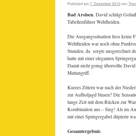
Publiziert am
7. Dezember 2010
von
Tho
Bad Arolsen
. David schlägt Golia
Tabellenführer Wehlheiden.
Die Ausgangssituation liess keine Fr
Wehlheiden war noch ohne Punktverl
Stunden, da sorgte ausgerechnet de
hatte mit einer eleganten Springer
Damit nicht genug überrollte Davi
Mattangriff.
Kurzes Zittern war nach der Nied
zur Aufholjagd blasen? Die Sensati
lange Zeit mit dem Rücken zur Wand
Kombination aus – Sieg! Als im An
mit einer Springergabel düpierte wa
Gesamtergebnis
: