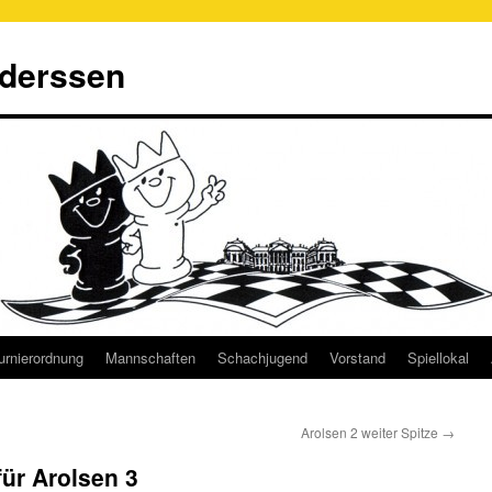
derssen
urnierordnung
Mannschaften
Schachjugend
Vorstand
Spiellokal
Arolsen 2 weiter Spitze
→
ür Arolsen 3