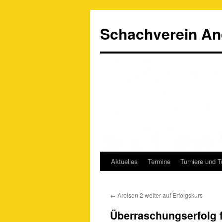
Schachverein An
Aktuelles
Termine
Turniere und T
Springe
zum
←
Arolsen 2 weiter auf Erfolgskurs
Inhalt
Überraschungserfolg f