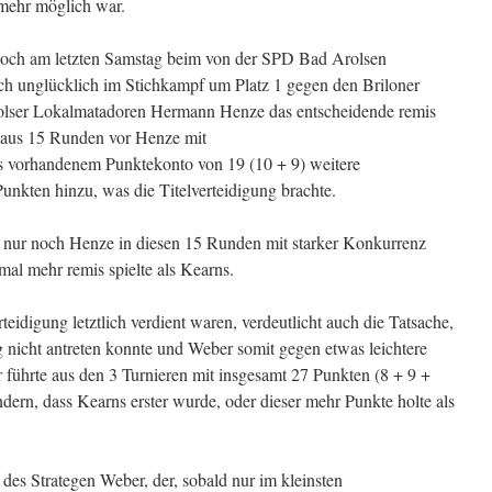
 mehr möglich war.
 noch am letzten Samstag beim von der SPD Bad Arolsen
ich unglücklich im Stichkampf um Platz 1 gegen den Briloner
olser Lokalmatadoren Hermann Henze das entscheidende remis
n aus 15 Runden vor Henze mit
ts vorhandenem Punktekonto von 19 (10 + 9) weitere
nkten hinzu, was die Titelverteidigung brachte.
nur noch Henze in diesen 15 Runden mit starker Konkurrenz
mal mehr remis spielte als Kearns.
eidigung letztlich verdient waren, verdeutlicht auch die Tatsache,
g nicht antreten konnte und Weber somit gegen etwas leichtere
 führte aus den 3 Turnieren mit insgesamt 27 Punkten (8 + 9 +
ndern, dass Kearns erster wurde, oder dieser mehr Punkte holte als
 des Strategen Weber, der, sobald nur im kleinsten