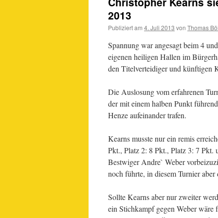
Christopher Kearns si
2013
Publiziert am
4. Juli 2013
von
Thomas Bö
Spannung war angesagt beim 4 und l
eigenen heiligen Hallen im Bürger
den Titelverteidiger und künftigen
Die Auslosung vom erfahrenen Turnie
der mit einem halben Punkt führen
Henze aufeinander trafen.
Kearns musste nur ein remis erreich
Pkt., Platz 2: 8 Pkt., Platz 3: 7 Pk
Bestwiger Andre` Weber vorbeizuz
noch führte, in diesem Turnier aber
Sollte Kearns aber nur zweiter wer
ein Stichkampf gegen Weber wäre f