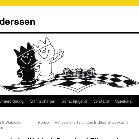
derssen
urnierordnung
Mannschaften
Schachjugend
Vorstand
Spiellokal
 II. Waldeck-
Hermann Henze sichert sich den Erdbeerblitzpokal
→
en