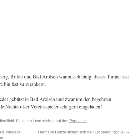
erg, Brilon und Bad Arolsen waren sich einig, dieses Turnier fest
e hin fest zu verankern.
er geblitzt in Bad Arolsen und zwar um den begehrten
le Nichtarolser Vereinsspieler sehr gern eingeladen!
ffentlicht. Setze ein Lesezeichen auf den
Permalink
.
 II. Waldeck-
Hermann Henze sichert sich den Erdbeerblitzpokal
→
en