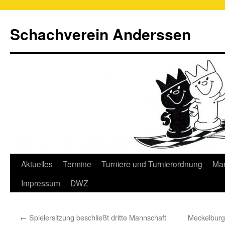
Schachverein Anderssen
Springe
Aktuelles
Termine
Turniere und Turnierordnung
Man
zum
Impressum
DWZ
Inhalt
←
Spielersitzung beschließt dritte Mannschaft
Meckelburg