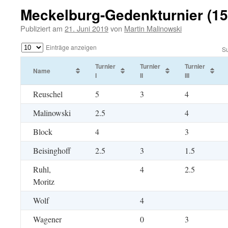
Meckelburg-Gedenkturnier (15
Publiziert am
21. Juni 2019
von
Martin Malinowski
Einträge anzeigen
S
Turnier
Turnier
Turnier
Name
I
II
III
Reuschel
5
3
4
Malinowski
2.5
4
Block
4
3
Beisinghoff
2.5
3
1.5
Ruhl,
4
2.5
Moritz
Wolf
4
Wagener
0
3