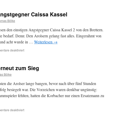
SVA
1
weiter
 Angstgegner Caissa Kassel
mit
weißer
omas Bölke
Weste
lsen den einstigen Angstgegner Caissa Kassel 2 von den Brettern.
te bedarf. Denn: Den Arolsern gelang fast alles. Eingerahmt von
 und acht wurde in …
Weiterlesen
→
für
ntare deaktiviert
SVA
1
brilliert
 erneut zum Sieg
gegen
Angstgegner
as Bölke
Caissa
Kassel
en die Arolser lange bangen, bevor nach über fünf Stunden
rfolg besiegelt war. Die Vorzeichen waren denkbar ungünstig:
ammspieler fehlten, hatten die Korbacher nur einen Ersatzmann zu
für
ntare deaktiviert