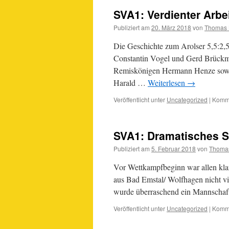
SVA1: Verdienter Arbe
Publiziert am
20. März 2018
von
Thomas 
Die Geschichte zum Arolser 5,5:2,5
Constantin Vogel und Gerd Brückm
Remiskönigen Hermann Henze sowie
Harald …
Weiterlesen
→
Veröffentlicht unter
Uncategorized
|
Komme
SVA1: Dramatisches S
Publiziert am
5. Februar 2018
von
Thomas
Vor Wettkampfbeginn war allen klar
aus Bad Emstal/ Wolfhagen nicht vi
wurde überraschend ein Mannschaf
Veröffentlicht unter
Uncategorized
|
Komme