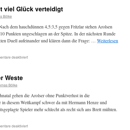
Spitzenspiel
 viel Glück verteidigt
ohne
Sieger
s Bölke
ach dem hauchdünnen 4,5:3,5 gegen Fritzlar stehen Arolsen
10 Punkten ungeschlagen an der Spitze. In der nächsten Runde
kten Duell aufeinander und klären dann die Frage: …
Weiterlesen
für
ntare deaktiviert
SVA1:
Weiße
Weste
er Weste
mit
viel
omas Bölke
Glück
verteidigt
natal gehen die Arolser ohne Punktverlust in die
r in diesem Wettkampf schwer da mit Hermann Henze und
geplagte Spieler mehr schlecht als recht sich ans Brett mühten.
für
ntare deaktiviert