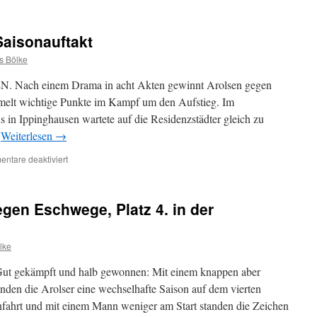
Arolsen
1
zittert
Saisonauftakt
sich
erneut
 Bölke
zum
Sieg
ch einem Drama in acht Akten gewinnt Arolsen gegen
melt wichtige Punkte im Kampf um den Aufstieg. Im
 in Ippinghausen wartete auf die Residenzstädter gleich zu
…
Weiterlesen
→
für
ntare deaktiviert
SVA1:
Zittersieg
zum
gen Eschwege, Platz 4. in der
Saisonauftakt
lke
kämpft und halb gewonnen: Mit einem knappen aber
den die Arolser eine wechselhafte Saison auf dem vierten
nfahrt und mit einem Mann weniger am Start standen die Zeichen