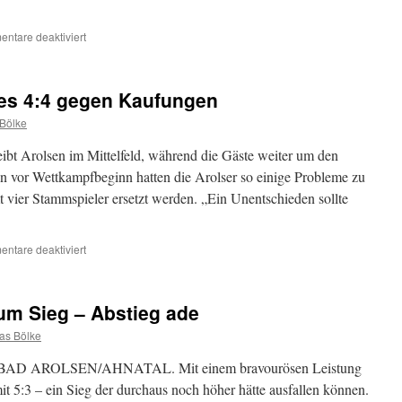
für
ntare deaktiviert
SVA
1:
Knappes
es 4:4 gegen Kaufungen
4:4
gegen
Bölke
Eschwege,
Platz
bt Arolsen im Mittelfeld, während die Gäste weiter um den
4.
n vor Wettkampfbeginn hatten die Arolser so einige Probleme zu
in
 vier Stammspieler ersetzt werden. „Ein Unentschieden sollte
der
Endtabelle
für
ntare deaktiviert
SVA
1:
Hart
um Sieg – Abstieg ade
umkämpftes
4:4
as Bölke
gegen
Kaufungen
 7 BAD AROLSEN/AHNATAL. Mit einem bravourösen Leistung
t 5:3 – ein Sieg der durchaus noch höher hätte ausfallen können.