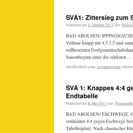
SVA1: Zittersieg zum 
Publiziert am
3. Oktober 2017
von
Thomas
BAD AROLSEN/ IPPINGHAUSEN. Na
Vellmar knapp mit 4,5:3,5 und sam
vollbesetzten Dorfgemeinschaftshaus
Saisonbeginn einer der stärksten 
Veröffentlicht unter
Uncategorized
|
Komme
SVA 1: Knappes 4:4 ge
Endtabelle
Publiziert am
8. Mai 2017
von
Thomas Bö
BAD AROLSEN/ ESCHWEGE. Gut ge
verdienten 4:4 gegen Eschwege been
Tabellenplatz. Nach chaotischer Hi