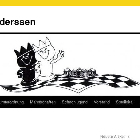
derssen
urnierordnung
Mannschaften
Schachjugend
Vorstand
Spiellokal
Neuere Artikel
→