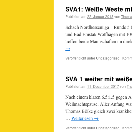
SVA1: Weiße Weste mit
Publiziert am
22. Januar 2018
von
Thoma
Schach Nordhessenliga – Runde 5 N
und Bad Emstal/ Wolfhagen mit 10/
treffen beide Mannschaften im dire
→
Veröffentlicht unter
Uncategorized
|
Komme
SVA 1 weiter mit weiß
Publiziert am
11. Dezember 2017
von
Th
Nach einem klaren 6,5:1,5 gegen Ah
Weihnachtspause. Aller Anfang wa
Thomas Bölke gleich zwei krankheits
…
Weiterlesen
→
Veröffentlicht unter
Uncategorized
|
Komme