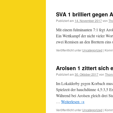
SVA 1 brilliert gegen
Publiziert am
14. November 2017
von
Th
Mit einem fulminanten 7:1 fegt Aro
Ein Wettkampf der nicht vieler Wor
zwei Remisen an den Brettern eins
Veröffentlicht unter
Uncategorized
|
Komme
Arolsen 1 zittert sich
Publiziert am
30. Oktober 2017
von
Thom
Im Lokalderby gegen Korbach musst
Spielzeit der hauchdünne 4,5:3,5 E
Während bei Arolsen gleich drei St
…
Weiterlesen
→
Veröffentlicht unter
Uncategorized
|
Komme