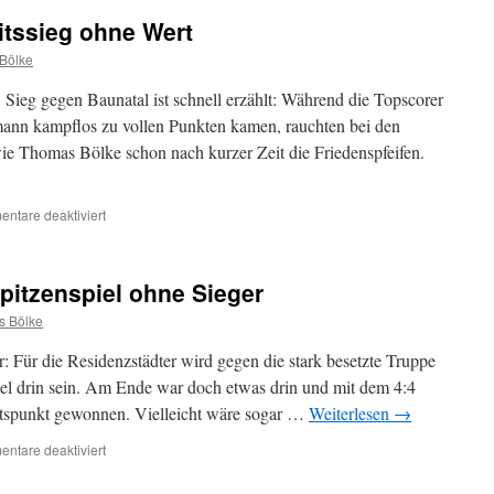
itssieg ohne Wert
Bölke
 Sieg gegen Baunatal ist schnell erzählt: Während die Topscorer
ann kampflos zu vollen Punkten kamen, rauchten bei den
 Thomas Bölke schon nach kurzer Zeit die Friedenspfeifen.
für
ntare deaktiviert
SVA1:
Verdienter
Arbeitssieg
pitzenspiel ohne Sieger
ohne
Wert
 Bölke
: Für die Residenzstädter wird gegen die stark besetzte Truppe
el drin sein. Am Ende war doch etwas drin und mit dem 4:4
tspunkt gewonnen. Vielleicht wäre sogar …
Weiterlesen
→
für
ntare deaktiviert
SVA1:
Dramatisches